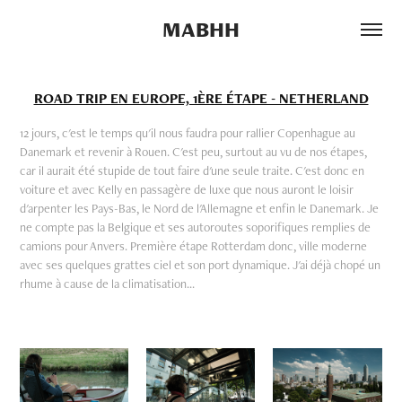
MABHH
ROAD TRIP EN EUROPE, 1ÈRE ÉTAPE - NETHERLAND
12 jours, c'est le temps qu'il nous faudra pour rallier Copenhague au
Danemark et revenir à Rouen. C'est peu, surtout au vu de nos étapes,
car il aurait été stupide de tout faire d'une seule traite. C'est donc en
voiture et avec Kelly en passagère de luxe que nous auront le loisir
d'arpenter les Pays-Bas, le Nord de l'Allemagne et enfin le Danemark. Je
ne compte pas la Belgique et ses autoroutes soporifiques remplies de
camions pour Anvers. Première étape Rotterdam donc, ville moderne
avec ses quelques grattes ciel et son port dynamique. J'ai déjà chopé un
rhume à cause de la climatisation...