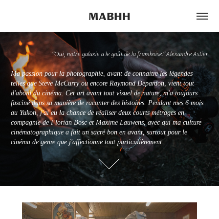
MABHH
"Oui, notre galaxie a le goût de la framboise." Alexandre Astier
"Oui, notre galaxie a le goût de la framboise." Alexandre Astier
Ma passion pour la photographie, avant de connaitre les légendes 
Ma passion pour la photographie, avant de connaitre les légendes 
telles que Steve McCurry ou encore Raymond Depardon, vient tout 
telles que Steve McCurry ou encore Raymond Depardon, vient tout 
d'abord du cinéma. Cet art avant tout visuel de nature, m'a toujours 
d'abord du cinéma. Cet art avant tout visuel de nature, m'a toujours 
fasciné dans sa manière de raconter des histoires. Pendant mes 6 mois 
fasciné dans sa manière de raconter des histoires. Pendant mes 6 mois 
au Yukon, j'ai eu la chance de réaliser deux courts métrages en 
au Yukon, j'ai eu la chance de réaliser deux courts métrages en 
compagnie de Florian Bosc et Maxime Lauwens, avec qui ma culture 
compagnie de Florian Bosc et Maxime Lauwens, avec qui ma culture 
cinématographique a fait un sacré bon en avant, surtout pour le 
cinématographique a fait un sacré bon en avant, surtout pour le 
cinéma de genre que j'affectionne tout particulièrement.
cinéma de genre que j'affectionne tout particulièrement.